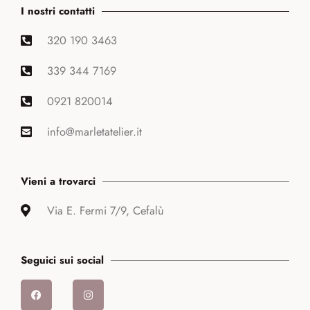
I nostri contatti
320 190 3463
339 344 7169
0921 820014
info@marletatelier.it
Vieni a trovarci
Via E. Fermi 7/9, Cefalù
Seguici sui social
F
I
a
n
c
s